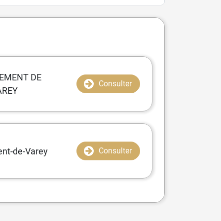
GEMENT DE
Consulter
AREY
ent-de-Varey
Consulter