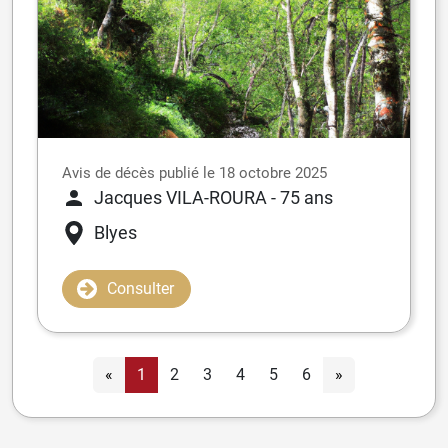
Avis de décès publié le 18 octobre 2025
Jacques VILA-ROURA
- 75 ans
Blyes
Consulter
«
1
2
3
4
5
6
»