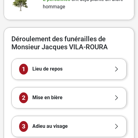
hommage
Déroulement des funérailles de
Monsieur Jacques VILA-ROURA
1
Lieu de repos
2
Mise en bière
3
Adieu au visage