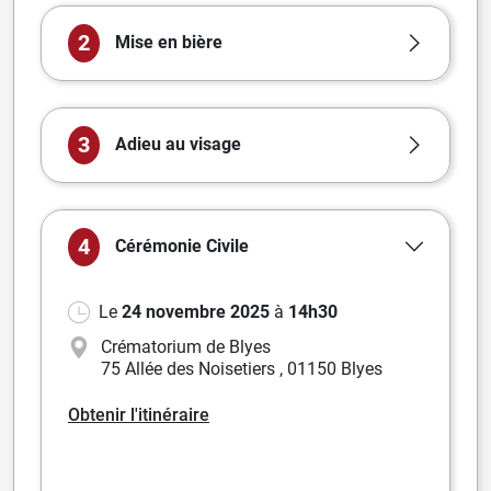
2
Mise en bière
3
Adieu au visage
4
Cérémonie
Civile
Le
24 novembre 2025
à
14h30
Crématorium de Blyes
75 Allée des Noisetiers
,
01150 Blyes
Obtenir l'itinéraire